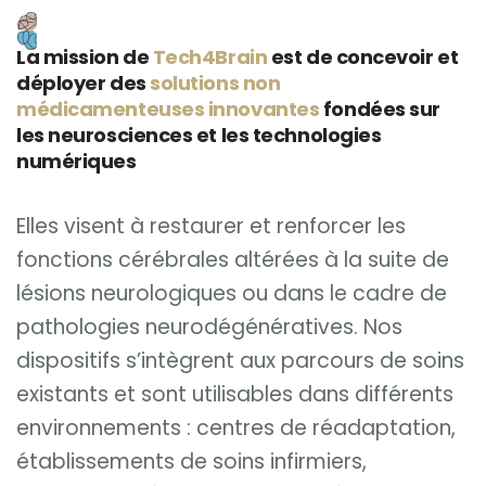
La mission de
Tech4Brain
est de concevoir et
déployer des
solutions non
HOME
médicamenteuses innovantes
fondées sur
les neurosciences et les technologies
SOLUTION
fr
numériques
EQUIPE
Elles visent à restaurer et renforcer les
fonctions cérébrales altérées à la suite de
PARTENAIRES
lésions neurologiques ou dans le cadre de
PUBLICATIONS
pathologies neurodégénératives. Nos
dispositifs s’intègrent aux parcours de soins
CONTACTS
existants et sont utilisables dans différents
environnements : centres de réadaptation,
établissements de soins infirmiers,